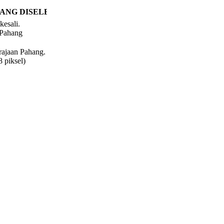
ANG DISELENGGARA. MOHON MAAF ATAS SEBARANG K
kesali.
 Pahang
rajaan Pahang.
 piksel)